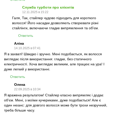
Служба турботи про клієнтів
12.11.2025 в 15:22
Галя, Так, стайлер чудово підходить для короткого
волосся! Його насадки дозволяють створювати різні
стайлінги, включаючи гладке випрямлення та об'єм.
Ответить
Аліна
14.10.2025 в 07:41
Я в захваті! Швидко і зручно. Мені подобається, як волосся
виглядає після використання: гладке, без статичного
електричності. Хоча виглядає великим, але працює на ура! І
дуже легкий у використанні.
Ответить
Олена
22.09.2025 в 10:34
Я вражена результатом! Стайлер класно випрямляє і додає
об'єм. Мені, з моїми кучериками, дуже подобається! Але є
один нюанс: для довгого волосся може бути трохи незручний,
треба більше часу.