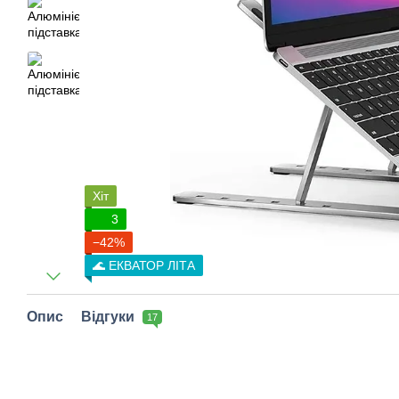
Хіт
3
−42%
🌊 ЕКВАТОР ЛІТА
Опис
Відгуки
17