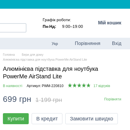
Графік роботи:
Мій кошик
Пн-Нд:
9:00–19:00
Порівняння
Вхід
Укр
Головна
Бери для дому
Алюмінієва підставка для ноутбука PowerMe AirStand Lite
Алюмінієва підставка для ноутбука
PowerMe AirStand Lite
В наявності
Артикул: PWM-220810
17 відгуків
699 грн
1 199 грн
Порівняти
Купити
В кредит
Замовити швидко