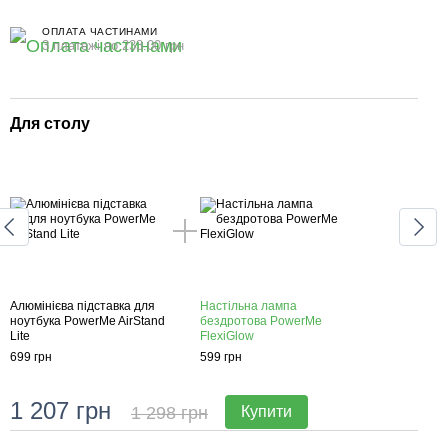
ОПЛАТА ЧАСТИНАМИ
3 платежі по 233.00 грн
Для столу
Для
Алюмінієва підставка для
Настільна лампа
Алюм
ноутбука PowerMe AirStand
бездротова PowerMe
ноут
Lite
FlexiGlow
Lite
699 грн
599 грн
699 г
1 207 грн
2 
1 298 грн
Купити