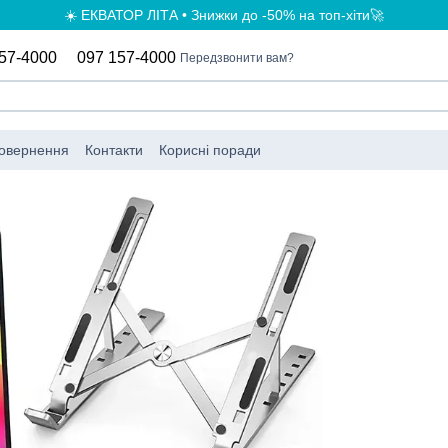
☀️ ЕКВАТОР ЛІТА • Знижки до -50% на топ-хіти🚀
57-4000
097 157-4000
Передзвонити вам?
повернення
Контакти
Корисні поради