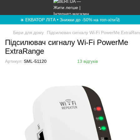
☀️ ЕКВАТОР ЛІТА • Знижки до -50% на топ-хіти🚀
Бери для дому
Підсилювач сигналу Wi-Fi PowerMe ExtraRan
Підсилювач сигналу Wi-Fi PowerMe
ExtraRange
Артикул:
SML-51120
13 відгуків