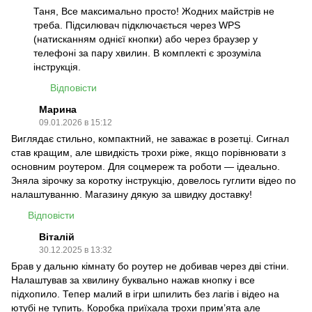
Таня, Все максимально просто! Жодних майстрів не
треба. Підсилювач підключається через WPS
(натисканням однієї кнопки) або через браузер у
телефоні за пару хвилин. В комплекті є зрозуміла
інструкція.
Відповісти
Марина
09.01.2026 в 15:12
Виглядає стильно, компактний, не заважає в розетці. Сигнал
став кращим, але швидкість трохи ріже, якщо порівнювати з
основним роутером. Для соцмереж та роботи — ідеально.
Зняла зірочку за коротку інструкцію, довелось гуглити відео по
налаштуванню. Магазину дякую за швидку доставку!
Відповісти
Віталій
30.12.2025 в 13:32
Брав у дальню кімнату бо роутер не добивав через дві стіни.
Налаштував за хвилину буквально нажав кнопку і все
підхопило. Тепер малий в ігри шпилить без лагів і відео на
ютубі не тупить. Коробка приїхала трохи прим’ята але