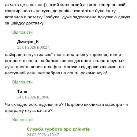
дівчата це спасіння)) такий маленький а тягне тепер по всій
квартирі навіть на кухні де раніше взагалі не було інету.
вставила в розетку і забула. дуже задоволена покупкою дякую
за швидку доставку!
Відповісти
Дмитро_К
23.01.2026 в 08:27
найкраща штука за свої гроші. поставив у коридорі, тепер
інтернет є навіть на балконі через дві стіни. налаштовується
дуже просто через телефон. магазин відправив швидко, на
наступний день вже забрав на пошті. рекомендую!
Відповісти
Таня
14.01.2026 в 10:46
Чи складно його підключити? Потрібно викликати майстра чи
програму якусь качати?
Відповісти
Служба турботи про клієнтів
24.02.2026 в 10:47