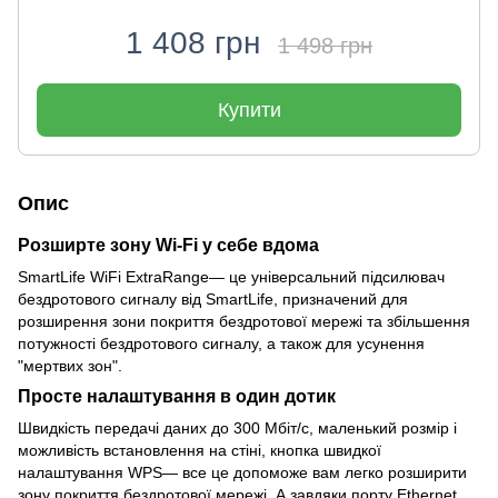
1 408 грн
1 498 грн
Купити
Опис
Розширте зону Wi-Fi у себе вдома
SmartLife WiFi ExtraRange— це універсальний підсилювач
бездротового сигналу від SmartLife, призначений для
розширення зони покриття бездротової мережі та збільшення
потужності бездротового сигналу, а також для усунення
"мертвих зон".
Просте налаштування в один дотик
Швидкість передачі даних до 300 Мбіт/с, маленький розмір і
можливість встановлення на стіні, кнопка швидкої
налаштування WPS— все це допоможе вам легко розширити
зону покриття бездротової мережі. А завдяки порту Ethernet