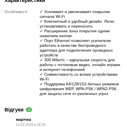
Характеристики
Особливості
✓ Усиливает и увеличивает покрытие
сигнала Wi-Fi
✓ Компактный и удобный дизайн. Легко
устанавливать и переносить
✓ Расширение зоны покрытия одним
нажатием кнопки
✓ Порт Ethernet позволяет усилителю
работать в качестве беспроводного
адаптера для подключения проводных
устройств
✓ 300 Мбит/с – идеальная скорость для
работы с потоковым видео, онлайн играми
и интернет-телефонией
✓ Совместимость со всеми устройствами
Wi-Fi
✓ Поддержка 64/128/152-битных режимов
шифрования WEP, WPA-PSK / WPA2-PSK
для защиты сети от различных угроз
Відгуки
13
марічка
12.02.2026 в 16:33