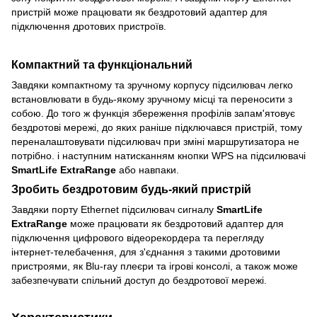
пристрій може працювати як бездротовий адаптер для
підключення дротових пристроїв.
Компактний та функціональний
Завдяки компактному та зручному корпусу підсилювач легко
встановлювати в будь-якому зручному місці та переносити з
собою. До того ж функція збереження профілів запам'ятовує
бездротові мережі, до яких раніше підключався пристрій, тому
переналаштовувати підсилювач при зміні маршрутизатора не
потрібно. і наступним натисканням кнопки WPS на підсилювачі
SmartLife ExtraRange
або навпаки.
Зробить бездротовим будь-який пристрій
Завдяки порту Ethernet підсилювач сигналу
SmartLife
ExtraRange
може працювати як бездротовий адаптер для
підключення цифрового відеорекордера та перегляду
інтернет-телебачення, для з'єднання з такими дротовими
пристроями, як Blu-ray плеєри та ігрові консолі, а також може
забезпечувати спільний доступ до бездротової мережі.