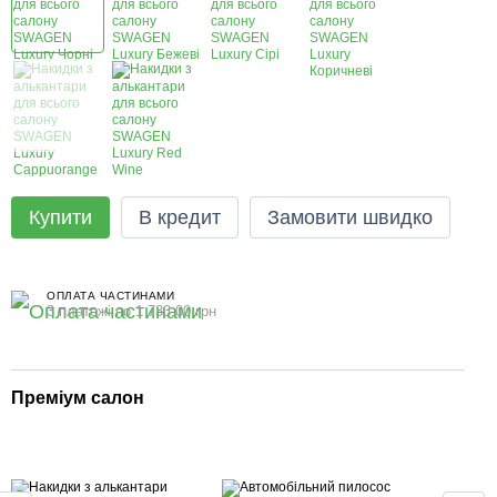
Купити
В кредит
Замовити швидко
ОПЛАТА ЧАСТИНАМИ
3 платежі по 1 733.00 грн
Преміум салон
Теп