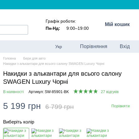
Графік роботи:
Мій кошик
Пн-Нд:
9:00–19:00
Порівняння
Вхід
Укр
Головна
Бери для авто
Накидки з алькантари для всього салону SWAGEN Luxury Чорні
Накидки з алькантари для всього салону
SWAGEN Luxury Чорні
В наявності
Артикул: SW-85901-BK
27 відгуків
5 199 грн
6 799 грн
Порівняти
Виберіть колір