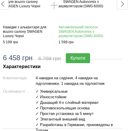
Накидки з алькантари для
Автомобільний пилосос
Наки
всього салону SWAGEN
SWAGEN Autonomix з
всьо
Luxury Чорні
аĸумулятором (SWG-6000)
Luxur
5 199 грн
1 599 грн
5 199
6 458 грн
5 
6 798 грн
Купити
Характеристики
Комплектація
4 накидки на сидіння, 4 накидки на
підголовники, 1 накидка на підлокітник
Особливості
✓ Универсальные
✓ Износостойкие
✓ Дышащий 4-х слойный материал
✓ Противоскользящая основа
✓ Простая установка за 5 минут
✓ Элегантный внешний вид
✓ Разработаны в Германии, произведены в
Турции