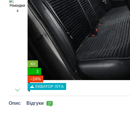
Хіт
3
−24%
🌊 ЕКВАТОР ЛІТА
Опис
Відгуки
27