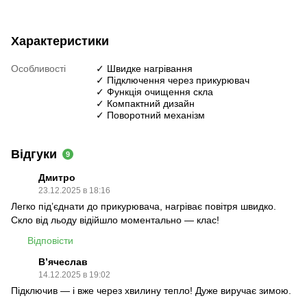
Характеристики
Особливості
✓ Швидке нагрівання
✓ Підключення через прикурювач
✓ Функція очищення скла
✓ Компактний дизайн
✓ Поворотний механізм
Відгуки
9
Дмитро
23.12.2025 в 18:16
Легко під’єднати до прикурювача, нагріває повітря швидко.
Скло від льоду відійшло моментально — клас!
Відповісти
В’ячеслав
14.12.2025 в 19:02
Підключив — і вже через хвилину тепло! Дуже виручає зимою.