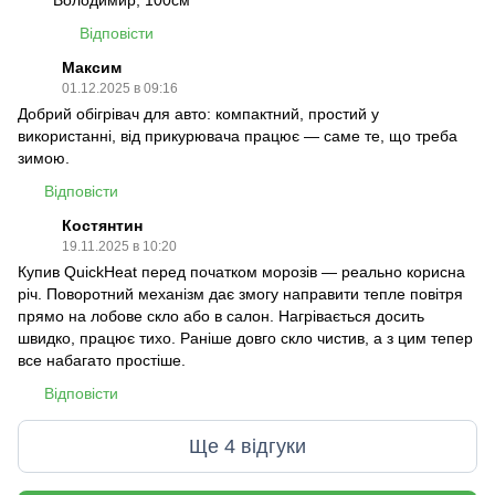
Володимир, 100см
Відповісти
Максим
01.12.2025 в 09:16
Добрий обігрівач для авто: компактний, простий у
використанні, від прикурювача працює — саме те, що треба
зимою.
Відповісти
Костянтин
19.11.2025 в 10:20
Купив QuickHeat перед початком морозів — реально корисна
річ. Поворотний механізм дає змогу направити тепле повітря
прямо на лобове скло або в салон. Нагрівається досить
швидко, працює тихо. Раніше довго скло чистив, а з цим тепер
все набагато простіше.
Відповісти
Ще 4 відгуки