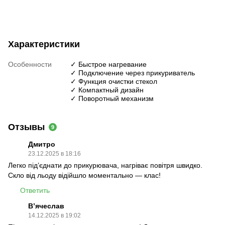
Характеристики
Особенности
✓ Быстрое нагревание
✓ Подключение через прикуриватель
✓ Функция очистки стекол
✓ Компактный дизайн
✓ Поворотный механизм
Отзывы
9
Дмитро
23.12.2025 в 18:16
Легко під’єднати до прикурювача, нагріває повітря швидко.
Скло від льоду відійшло моментально — клас!
Ответить
В’ячеслав
14.12.2025 в 19:02