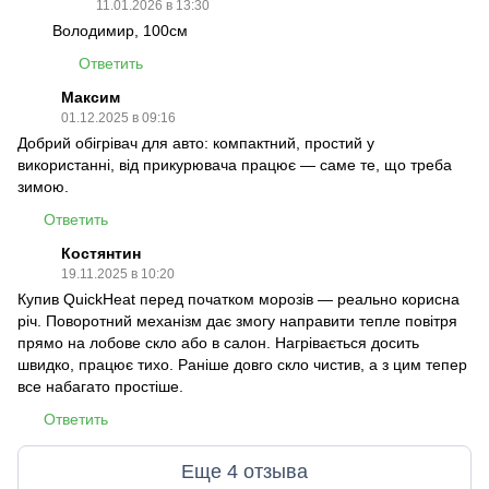
11.01.2026 в 13:30
Володимир, 100см
Ответить
Максим
01.12.2025 в 09:16
Добрий обігрівач для авто: компактний, простий у
використанні, від прикурювача працює — саме те, що треба
зимою.
Ответить
Костянтин
19.11.2025 в 10:20
Купив QuickHeat перед початком морозів — реально корисна
річ. Поворотний механізм дає змогу направити тепле повітря
прямо на лобове скло або в салон. Нагрівається досить
швидко, працює тихо. Раніше довго скло чистив, а з цим тепер
все набагато простіше.
Ответить
Еще 4 отзыва