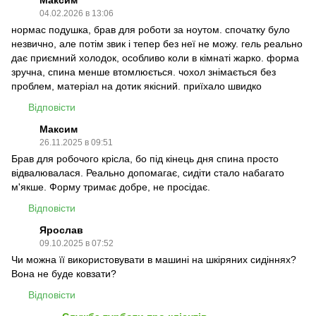
Максим
04.02.2026 в 13:06
нормас подушка, брав для роботи за ноутом. спочатку було
незвично, але потім звик і тепер без неї не можу. гель реально
дає приємний холодок, особливо коли в кімнаті жарко. форма
зручна, спина менше втомлюється. чохол знімається без
проблем, матеріал на дотик якісний. приїхало швидко
Відповісти
Максим
26.11.2025 в 09:51
Брав для робочого крісла, бо під кінець дня спина просто
відвалювалася. Реально допомагає, сидіти стало набагато
м'якше. Форму тримає добре, не просідає.
Відповісти
Ярослав
09.10.2025 в 07:52
Чи можна її використовувати в машині на шкіряних сидіннях?
Вона не буде ковзати?
Відповісти