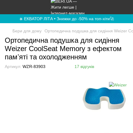
☀️ ЕКВАТОР ЛІТА • Знижки до -50% на топ-хіти🚀
Бери для дому
Ортопедична подушка для сидіння Weizer Co
Ортопедична подушка для сидіння
Weizer CoolSeat Memory з ефектом
памʼяті та охолодженням
Артикул:
WZR-83903
17 відгуків