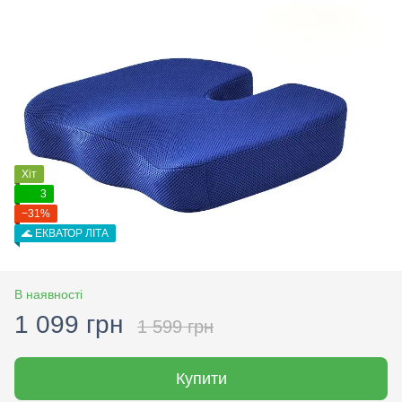
Хіт
3
−31%
🌊 ЕКВАТОР ЛІТА
В наявності
1 099 грн
1 599 грн
Купити