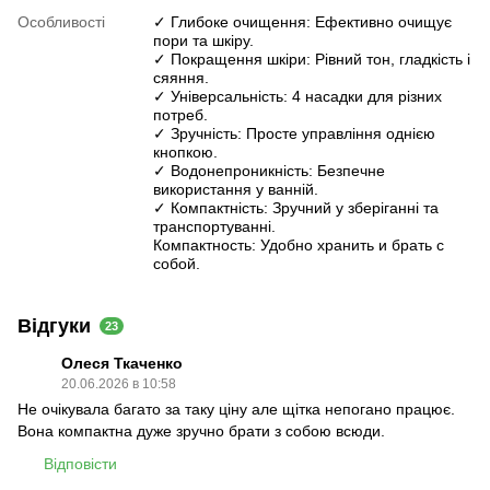
Особливості
✓ Глибоке очищення: Ефективно очищує
пори та шкіру.
✓ Покращення шкіри: Рівний тон, гладкість і
сяяння.
✓ Універсальність: 4 насадки для різних
потреб.
✓ Зручність: Просте управління однією
кнопкою.
✓ Водонепроникність: Безпечне
використання у ванній.
✓ Компактність: Зручний у зберіганні та
транспортуванні.
Компактность: Удобно хранить и брать с
собой.
Відгуки
23
Олеся Ткаченко
20.06.2026 в 10:58
Не очікувала багато за таку ціну але щітка непогано працює.
Вона компактна дуже зручно брати з собою всюди.
Відповісти