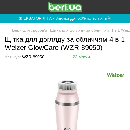
☀️ ЕКВАТОР ЛІТА • Знижки до -50% на топ-хіти🚀
Бери для здоров'я
Щітка для догляду за обличчям 4 в 1 We
Щітка для догляду за обличчям 4 в 1
Weizer GlowCare (WZR-89050)
Артикул:
WZR-89050
23 відгуки