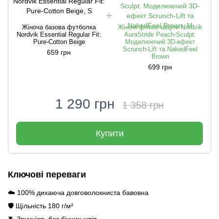
Жіноча базова футболка
Жіночі фітнес-шорти Nordvik
Nordvik Essential Regular Fit:
AuraStride Peach-Sculpt:
Pure-Cotton Beige
Моделюючий 3D-ефект
Scrunch-Lift та NakedFeel
659 грн
Brown
699 грн
1 290 грн
1 358 грн
Купити
Ключові переваги
☁️ 100% дихаюча довговолокниста бавовна
🛡️ Щільність 180 г/м²