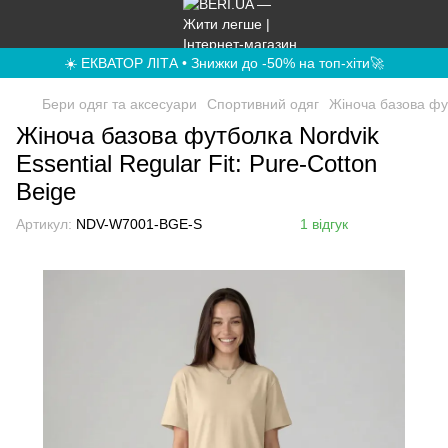
☀️ ЕКВАТОР ЛІТА • Знижки до -50% на топ-хіти🚀
Бери одяг та аксесуари
Спортивний одяг
Жіноча базова фут
Жіноча базова футболка Nordvik
Essential Regular Fit: Pure-Cotton
Beige
Артикул:
NDV-W7001-BGE-S
1 відгук