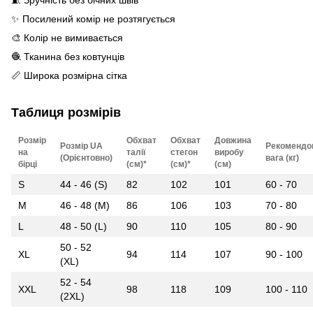
🧵 Зручність без бічних швів
✨ Посилений комір не розтягується
🎨 Колір не вимивається
🧶 Тканина без ковтунців
📏 Широка розмірна сітка
Таблиця розмірів
Розмір
Обхват
Обхват
Довжина
Розмір UA
Рекомендо
на
талії
стегон
виробу
(Орієнтовно)
вага (кг)
бірці
(см)*
(см)*
(см)
S
44 - 46 (S)
82
102
101
60 - 70
M
46 - 48 (M)
86
106
103
70 - 80
L
48 - 50 (L)
90
110
105
80 - 90
50 - 52
XL
94
114
107
90 - 100
(XL)
52 - 54
XXL
98
118
109
100 - 110
(2XL)