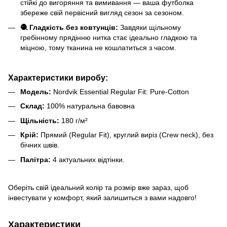
стійкі до вигоряння та вимивання — ваша футболка
збереже свій первісний вигляд сезон за сезоном.
🧶 Гладкість без ковтунців:
Завдяки щільному
гребінному прядінню нитка стає ідеально гладкою та
міцною, тому тканина не кошлатиться з часом.
Характеристики виробу:
Модель:
Nordvik Essential Regular Fit: Pure-Cotton
Склад:
100% натуральна бавовна
Щільність:
180 г/м²
Крій:
Прямий (Regular Fit), круглий виріз (Crew neck), без
бічних швів.
Палітра:
4 актуальних відтінки.
Оберіть свій ідеальний колір та розмір вже зараз, щоб
інвестувати у комфорт, який залишиться з вами надовго!
Характеристики