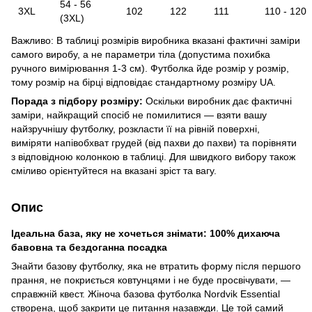
54 - 56
3XL
102
122
111
110 - 120
(3XL)
Важливо: В таблиці розмірів виробника вказані фактичні заміри
самого виробу, а не параметри тіла (допустима похибка
ручного вимірювання 1-3 см). Футболка йде розмір у розмір,
тому розмір на бірці відповідає стандартному розміру UA.
Порада з підбору розміру:
Оскільки виробник дає фактичні
заміри, найкращий спосіб не помилитися — взяти вашу
найзручнішу футболку, розкласти її на рівній поверхні,
виміряти напівобхват грудей (від пахви до пахви) та порівняти
з відповідною колонкою в таблиці. Для швидкого вибору також
сміливо орієнтуйтеся на вказані зріст та вагу.
Опис
Ідеальна база, яку не хочеться знімати: 100% дихаюча
бавовна та бездоганна посадка
Знайти базову футболку, яка не втратить форму після першого
прання, не покриється ковтунцями і не буде просвічувати, —
справжній квест. Жіноча базова футболка Nordvik Essential
створена, щоб закрити це питання назавжди. Це той самий