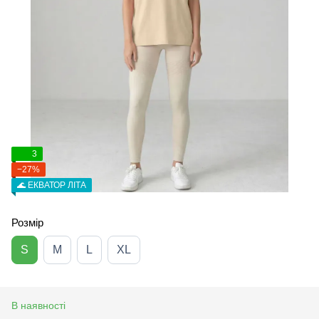
3
−27%
🌊 ЕКВАТОР ЛІТА
Розмір
S
M
L
XL
В наявності