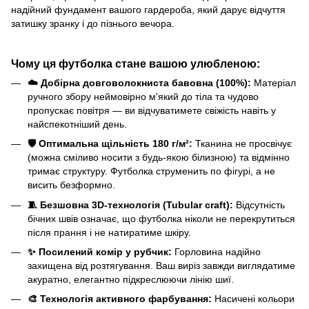
надійний фундамент вашого гардероба, який дарує відчуття
затишку зранку і до пізнього вечора.
Чому ця футболка стане вашою улюбленою:
☁️ Добірна довговолокниста бавовна (100%):
Матеріал
ручного збору неймовірно м'який до тіла та чудово
пропускає повітря — ви відчуватимете свіжість навіть у
найспекотніший день.
🛡️ Оптимальна щільність 180 г/м²:
Тканина не просвічує
(можна сміливо носити з будь-якою білизною) та відмінно
тримає структуру. Футболка струменить по фігурі, а не
висить безформно.
🧵 Безшовна 3D-технологія (Tubular craft):
Відсутність
бічних швів означає, що футболка ніколи не перекрутиться
після прання і не натиратиме шкіру.
✨ Посилений комір у рубчик:
Горловина надійно
захищена від розтягування. Ваш виріз завжди виглядатиме
акуратно, елегантно підкреслюючи лінію шиї.
🎨 Технологія активного фарбування:
Насичені кольори