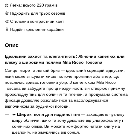
⚖️ Легка: всього 220 грамів
🌸 Підходить для трьох сезонів
🎨 Стильний контрастний кант
📎 Надійні кріплення-карабіни
Опис
Ідеальний захист та елегантність: Жіночий капелюх для
пляжу з широкими полями Mila Ricco Toscana
Сонце, море та легкий бриз — ідеальний сценарій відпустки,
який може зіпсувати лише палюче проміння або вітер, що
повсякчас зриває головний убір. З капелюхом Mila Ricco
Toscana ви забудете про ці незручності: він створює приємну
прохолодну тінь для обличчя та плечей, а продумана система
фіксації дозволяє розслабитися та насолоджуватися
відпочинком за будь-якої погоди.
☀️
Широкі поля для надійної тіні
— захищають чутливу
шкіру обличчя, шию та зону декольте від ультрафіолету і
сонячних опіків. Ви можете комфортно читати книгу на
шезлонгу, не жмурячись від сонця.