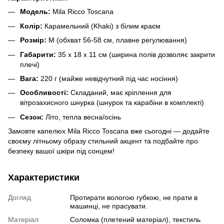
Модель:
Mila Ricco Toscana
Колір:
Карамельний (Khaki) з білим краєм
Розмір:
M (обхват 56-58 см, плавне регулювання)
Габарити:
35 х 18 х 11 см (ширина полів дозволяє закрити
плечі)
Вага:
220 г (майже невідчутний під час носіння)
Особливості:
Складаний, має кріплення для
вітрозахисного шнурка (шнурок та карабіни в комплекті)
Сезон:
Літо, тепла весна/осінь
Замовте капелюх Mila Ricco Toscana вже сьогодні — додайте
своєму літньому образу стильний акцент та подбайте про
безпеку вашої шкіри під сонцем!
Характеристики
Догляд
Протирати вологою губкою, не прати в
машинці, не прасувати.
Матеріал
Соломка (плетений матеріал), текстиль