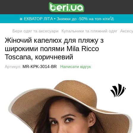
☀️ ЕКВАТОР ЛІТА • Знижки до -50% на топ-хіти🚀
Бери одяг та аксесуари
Купальники та пляжний одяг
Аксес
Жіночий капелюх для пляжу з
широкими полями Mila Ricco
Toscana, коричневий
Артикул:
MR-KPK-3014-BR
Написати відгук