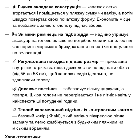
🧳
Гнучка складана конструкція
— капелюх легко
згортається і поміщається у пляжну сумку чи валізу, а потім
швидко повертає свою початкову форму. Економить місце
та позбавляє зайвого клопоту під час зборів.
🌬️
Знімний ремінець на підборіддя
— надійно утримує
аксесуар на голові. Більше не потрібно ловити капелюх під
час поривів морського бризу, катання на яхті чи прогулянки
на велосипеді.
📏
Регульована посадка під ваш розмір
— прихована
внутрішня стрічка-затяжка дозволяє точно підігнати обхват
(від 56 до 58 см), щоб капелюх сидів ідеально, не
здавлюючи голову.
🌿
Дихаюче плетіння
— забезпечує вільну циркуляцію
повітря. Шкіра голови не перегрівається і не пітніє навіть у
найспекотніші полуденні години.
🎨
Теплий карамельний відтінок із контрастним кантом
— базовий колір (Khaki), який вигідно підкреслює літню
засмагу та легко комбінується з будь-яким пляжним чи
міським вбранням.
Характеристики: