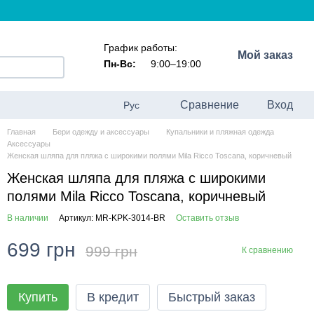
График работы:
Мой заказ
Пн-Вс:
9:00–19:00
Сравнение
Вход
Рус
Главная
Бери одежду и аксессуары
Купальники и пляжная одежда
Аксессуары
Женская шляпа для пляжа с широкими полями Mila Ricco Toscana, коричневый
Женская шляпа для пляжа с широкими
полями Mila Ricco Toscana, коричневый
В наличии
Артикул: MR-KPK-3014-BR
Оставить отзыв
699 грн
999 грн
К сравнению
Купить
В кредит
Быстрый заказ