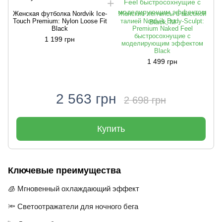
Женская футболка Nordvik Ice-
Женские леггинсы с высокой
Touch Premium: Nylon Loose Fit
талией Nordvik Body-Sculpt:
Ж
Black
Premium Naked Feel
T
быстросохнущие с
1 199 грн
моделирующим эффектом
Black
1 499 грн
2 563 грн
2 698 грн
Купить
Ключевые преимущества
🧊 Мгновенный охлаждающий эффект
🔦 Светоотражатели для ночного бега