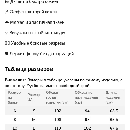
🌬️ Дышит и быстро сохнет
🪶 Эффект «второй кожи»
☁️ Мягкая и эластичная ткань
✨ Визуально стройнит фигуру
🤸‍♀️ Удобные боковые разрезы
🛡️ Держит форму без деформаций
Таблица размеров
Внимание:
Замеры в таблице указаны по самому изделию, а
не по телу. Футболка имеет свободный крой.
Размер
Обхват
Обхват по
Длина
Размер
на
груди
низу изделия
изделия
UA
бирке
изделия (см)
(см)
(см)
6
S
102
94
63.5
8
M
106
98
65.5
10
L
110
102
67.5