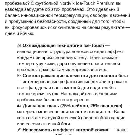
пробежках? С футболкой Nordvik Ice-Touch Premium вы
навсегда забудете об этих проблемах. Это идеальный
баланс инновационной терморегуляции, свободы движений
и продуманной безопасности, созданный для того, чтобы
вы фокусировались исключительно на своем результате —
днем и ночью.
🧊
Охлаждающая технология Ice-Touch
—
инновационная структура волокон создает эффект
«льда» при прикосновении к телу. Ткань снижает
температуру кожи, даря ощущение спасительной
прохлады даже на самых жарких занятиях.
🔦
Светоотражающие элементы для ночного бега
— интегрированные рефлективные детали отражают
свет фар, делая вас заметной для водителей в
темное время суток. Наслаждайтесь вечерними
пробежками безопасно и уверенно.
🌬️
Дышащая ткань (75% нейлон, 25% спандекс)
—
материал мгновенно впитывает и отводит пот. Ваша
кожа остается сухой и свежей после любого кардио
или сессии активной йоги.
🪶
Невесомость и эффект «второй кожи»
— ткань