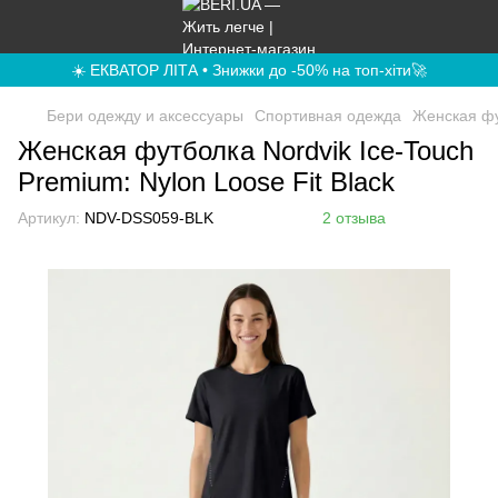
☀️ ЕКВАТОР ЛІТА • Знижки до -50% на топ-хіти🚀
Бери одежду и аксессуары
Спортивная одежда
Женская фут
Женская футболка Nordvik Ice-Touch
Premium: Nylon Loose Fit Black
Артикул:
NDV-DSS059-BLK
2 отзыва