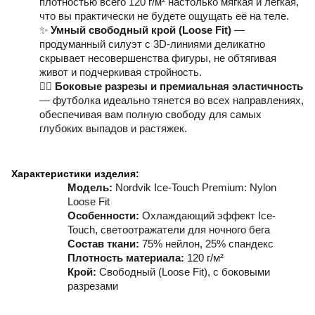
плотностью всего 120 г/м² настолько мягкая и легкая,
что вы практически не будете ощущать её на теле.
✨
Умный свободный крой (Loose Fit)
—
продуманный силуэт с 3D-линиями деликатно
скрывает несовершенства фигуры, не обтягивая
живот и подчеркивая стройность.
🤸‍♀️
Боковые разрезы и премиальная эластичность
— футболка идеально тянется во всех направлениях,
обеспечивая вам полную свободу для самых
глубоких выпадов и растяжек.
Характеристики изделия:
Модель:
Nordvik Ice-Touch Premium: Nylon
Loose Fit
Особенности:
Охлаждающий эффект Ice-
Touch, светоотражатели для ночного бега
Состав ткани:
75% нейлон, 25% спандекс
Плотность материала:
120 г/м²
Крой:
Свободный (Loose Fit), с боковыми
разрезами