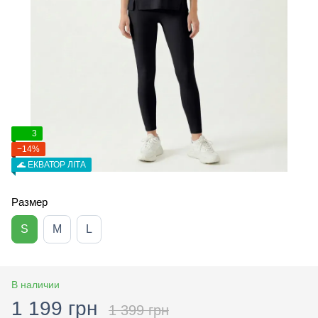
3
−14%
🌊 ЕКВАТОР ЛІТА
Размер
S
M
L
В наличии
1 199 грн
1 399 грн