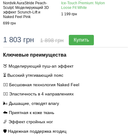
Nordvik AuraStride Peach-
Ice-Touch Premium: Nylon
Nordv
Sculpt: Моделирующий 3D
Loose Fit White
Scul
эффект Scrunch-Lift и
эффек
1 199 грн
Naked Feel Pink
Naked
699 грн
699 г
1 803 грн
1 
1 898 грн
Купить
Ключевые преимущества
🍑 Моделирующий пуш-ап эффект
⏳ Высокий утягивающий пояс
🧘‍♀️ Бесшовная технология Naked Feel
🤸‍♀️ Эластичность в 4 направлениях
🌬️ Дышащие, отводят влагу
☁️ Приятная к коже ткань
🦵 Эффект стройных ног
🛡️ Надежная поддержка ягодиц