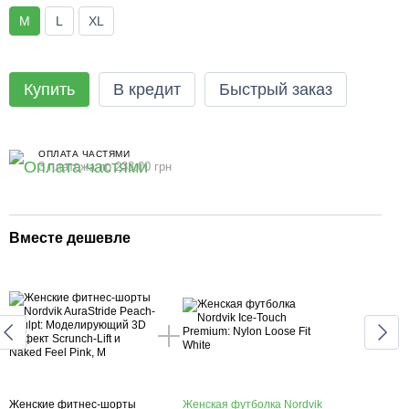
M
L
XL
Купить
В кредит
Быстрый заказ
ОПЛАТА ЧАСТЯМИ
3 платежа по 233.00 грн
Вместе дешевле
Вме
Женские фитнес-шорты
Женская футболка Nordvik
Женс