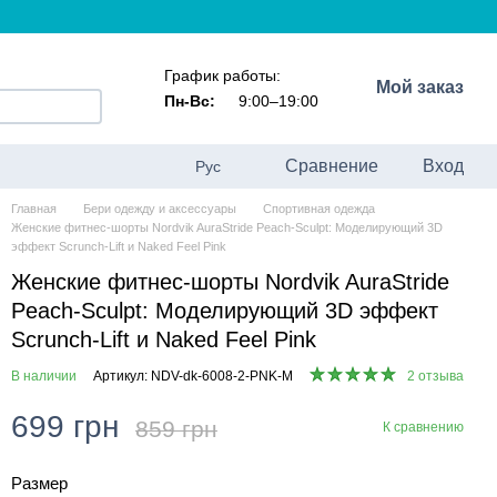
График работы:
Мой заказ
Пн-Вс:
9:00–19:00
Сравнение
Вход
Рус
Главная
Бери одежду и аксессуары
Спортивная одежда
Женские фитнес-шорты Nordvik AuraStride Peach-Sculpt: Моделирующий 3D
эффект Scrunch-Lift и Naked Feel Pink
Женские фитнес-шорты Nordvik AuraStride
Peach-Sculpt: Моделирующий 3D эффект
Scrunch-Lift и Naked Feel Pink
В наличии
Артикул: NDV-dk-6008-2-PNK-M
2 отзыва
699 грн
859 грн
К сравнению
Размер