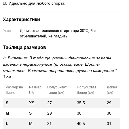
🏃‍♀️ Идеально для любого спорта
Характеристики
Уход
Деликатная машинная стирка при 30°C, без
отбеливателей, не гладить.
Таблица размеров
⚠️
Внимание: В таблице указаны фактические замеры
изделия в нерастянутом (плоском) виде. Шорты
маломерят. Возможна погрешность ручного измерения 1-
3 см.
Размер на
Размер
Полуобхват
Полуобхват
Длина
бирке
UA
талии (см)
бедер (см)
(см)
S
XS
27
35.5
29
M
S
29
38
30
L
M
31
40.5
31