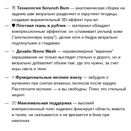
🍑
Технология Scrunch Bum
— анатомическая сборка на
заднем шве визуально разделяет и округляет ягодицы,
создавая выразительный 3D-эффект пуш-ап.
🛡️
Плотная ткань в рубчик
— материал обладает
компрессионным эффектом: он сглаживает рельеф кожи
("апельсиновую корку"), делая ноги и бедра визуально
подтянутыми и гладкими.
✨
Дизайн Stone Wash
— неравномерное "вареное"
окрашивание не только выглядит стильно и дорого, но и
визуально добавляет объем там, где это нужно, за счет
игры света и тени.
⚡
Функциональные молнии внизу
— забудьте о
мучениях при снятии влажных легинсов после кардио.
Расстегните молнию — и вы свободны. Плюс это стильный
акцент.
🏋️‍♀️
Максимальная поддержка
— высокий
компрессионный пояс надежно фиксирует область живота
и талии, не скатывается и не врезается в бока при
наклонах.