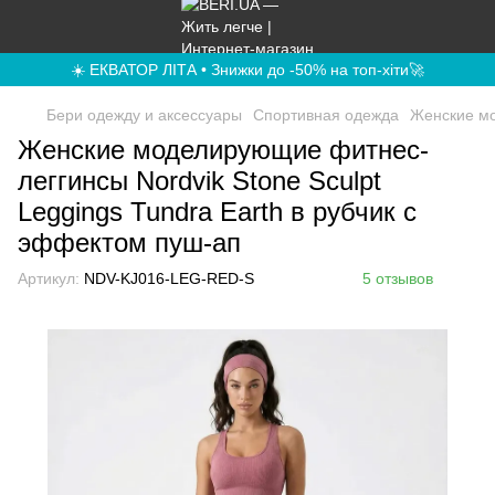
☀️ ЕКВАТОР ЛІТА • Знижки до -50% на топ-хіти🚀
Бери одежду и аксессуары
Спортивная одежда
Женские мо
Женские моделирующие фитнес-
леггинсы Nordvik Stone Sculpt
Leggings Tundra Earth в рубчик с
эффектом пуш-ап
Артикул:
NDV-KJ016-LEG-RED-S
5 отзывов