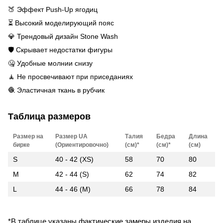
🍑 Эффект Push-Up ягодиц
⏳ Высокий моделирующий пояс
💎 Трендовый дизайн Stone Wash
🛡️ Скрывает недостатки фигуры
🤐 Удобные молнии снизу
🧘 Не просвечивают при приседаниях
🧶 Эластичная ткань в рубчик
Таблица размеров
Размер на
Размер UA
Талия
Бедра
Длина
бирке
(Ориентировочно)
(см)*
(см)*
(см)
S
40 - 42 (XS)
58
70
80
M
42 - 44 (S)
62
74
82
L
44 - 46 (M)
66
78
84
*В таблице указаны фактические замеры изделия на