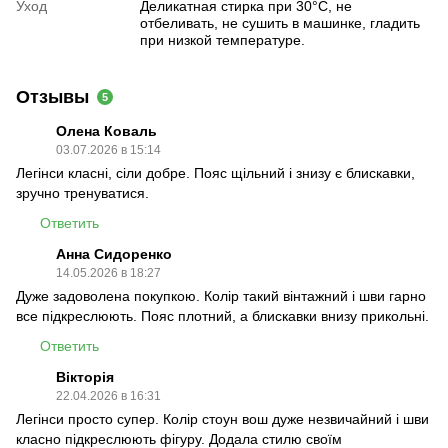
Уход
Деликатная стирка при 30°C, не
отбеливать, не сушить в машинке, гладить
при низкой температуре.
Отзывы
5
Олена Коваль
03.07.2026 в 15:14
Легінси класні, сіли добре. Пояс щільний і знизу є блискавки,
зручно тренуватися.
Ответить
Анна Сидоренко
14.05.2026 в 18:27
Дуже задоволена покупкою. Колір такий вінтажний і шви гарно
все підкреслюють. Пояс плотний, а блискавки внизу прикольні.
Ответить
Вікторія
22.04.2026 в 16:31
Легінси просто супер. Колір стоун вош дуже незвичайний і шви
класно підкреслюють фігуру. Додала стилю своїм