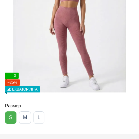
3
−25%
🌊 ЕКВАТОР ЛІТА
Размер
S
M
L