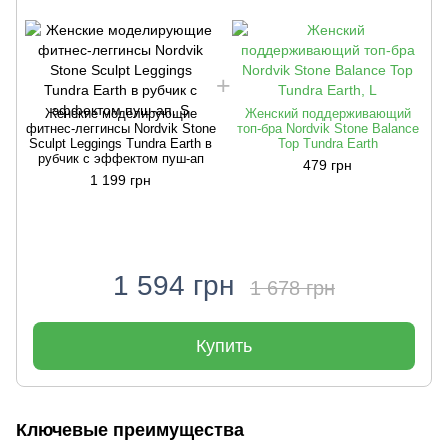
Женские моделирующие
Женский поддерживающий
фитнес-леггинсы Nordvik Stone
топ-бра Nordvik Stone Balance
ф
Sculpt Leggings Tundra Earth в
Top Tundra Earth
рубчик с эффектом пуш-ап
479 грн
1 199 грн
1 594 грн
1 678 грн
Купить
Ключевые преимущества