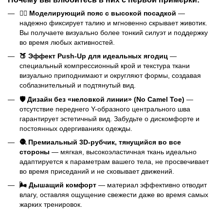
🧘‍♀️ Моделирующий пояс с высокой посадкой
—
надежно фиксирует талию и мгновенно скрывает животик.
Вы получаете визуально более тонкий силуэт и поддержку
во время любых активностей.
🍑 Эффект Push-Up для идеальных ягодиц
—
специальный компрессионный крой и текстура ткани
визуально приподнимают и округляют формы, создавая
соблазнительный и подтянутый вид.
🛡️ Дизайн без «неловкой линии» (No Camel Toe)
—
отсутствие переднего Y-образного центрального шва
гарантирует эстетичный вид. Забудьте о дискомфорте и
постоянных одергиваниях одежды.
🧶 Премиальный 3D-рубчик, тянущийся во все
стороны
— мягкая, высокоэластичная ткань идеально
адаптируется к параметрам вашего тела, не просвечивает
во время приседаний и не сковывает движений.
🌬️ Дышащий комфорт
— материал эффективно отводит
влагу, оставляя ощущение свежести даже во время самых
жарких тренировок.