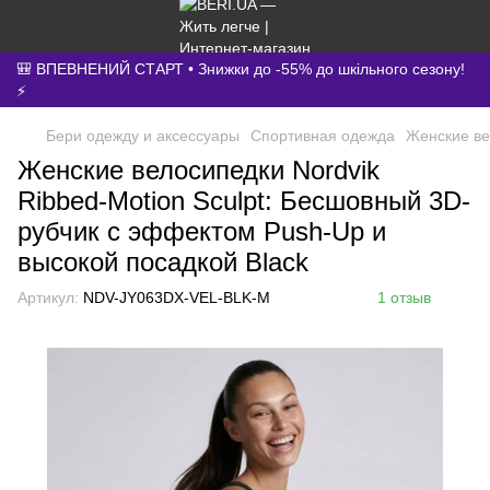
🎒 ВПЕВНЕНИЙ СТАРТ • Знижки до -55% до шкільного сезону!
⚡
Бери одежду и аксессуары
Спортивная одежда
Женские ве
Женские велосипедки Nordvik
Ribbed-Motion Sculpt: Бесшовный 3D-
рубчик с эффектом Push-Up и
высокой посадкой Black
Артикул:
NDV-JY063DX-VEL-BLK-M
1 отзыв