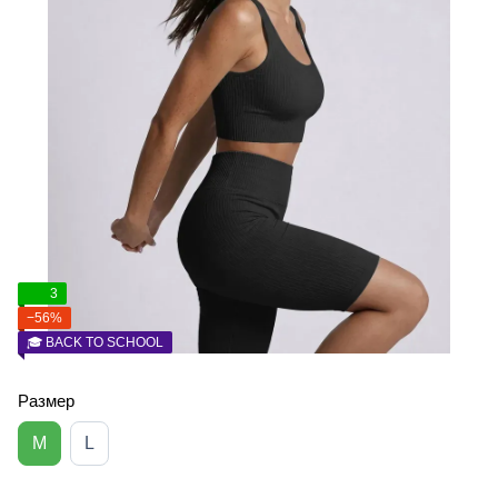
3
−56%
🎓 BACK TO SCHOOL
Размер
M
L