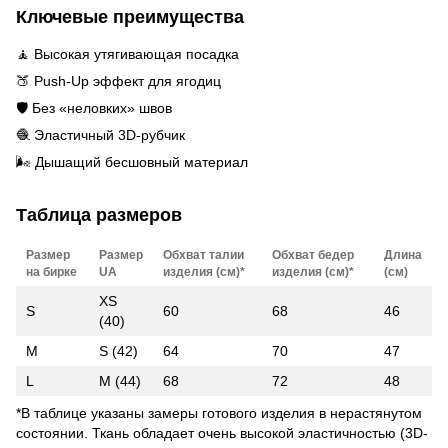
Ключевые преимущества
🧘 Высокая утягивающая посадка
🍑 Push-Up эффект для ягодиц
🛡️ Без «неловких» швов
🧶 Эластичный 3D-рубчик
🌬️ Дышащий бесшовный материал
Таблица размеров
Размер
Размер
Обхват талии
Обхват бедер
Длина
на бирке
UA
изделия (см)*
изделия (см)*
(см)
XS
S
60
68
46
(40)
M
S (42)
64
70
47
L
M (44)
68
72
48
*В таблице указаны замеры готового изделия в нерастянутом
состоянии. Ткань обладает очень высокой эластичностью (3D-