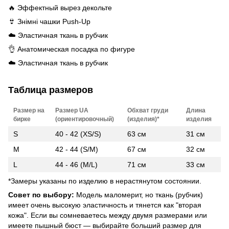
🔥 Эффектный вырез декольте
👙 Знімні чашки Push-Up
☁️ Эластичная ткань в рубчик
👌 Анатомическая посадка по фигуре
☁️ Эластичная ткань в рубчик
Таблица размеров
Размер на
Размер UA
Обхват груди
Длина
бирке
(ориентировочный)
(изделия)*
изделия
S
40 - 42 (XS/S)
63 см
31 см
M
42 - 44 (S/M)
67 см
32 см
L
44 - 46 (M/L)
71 см
33 см
*Замеры указаны по изделию в нерастянутом состоянии.
Совет по выбору:
Модель маломерит, но ткань (рубчик)
имеет очень высокую эластичность и тянется как "вторая
кожа". Если вы сомневаетесь между двумя размерами или
имеете пышный бюст — выбирайте больший размер для