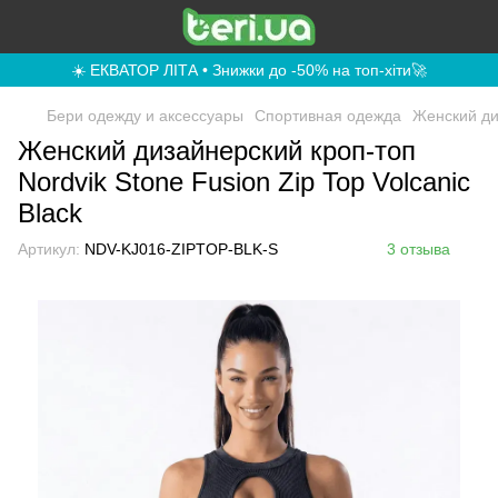
☀️ ЕКВАТОР ЛІТА • Знижки до -50% на топ-хіти🚀
Бери одежду и аксессуары
Спортивная одежда
Женский диз
Женский дизайнерский кроп-топ
Nordvik Stone Fusion Zip Top Volcanic
Black
Артикул:
NDV-KJ016-ZIPTOP-BLK-S
3 отзыва