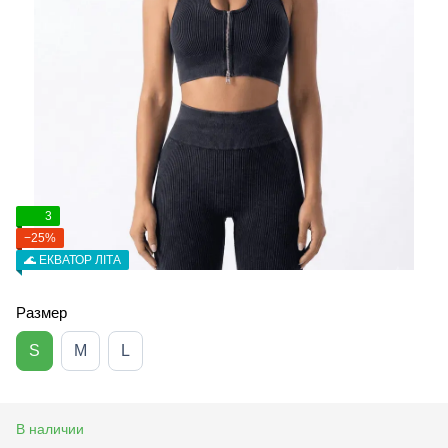
3
−25%
🌊 ЕКВАТОР ЛІТА
Размер
S
M
L
В наличии