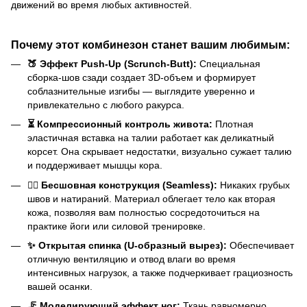
движений во время любых активностей.
Почему этот комбинезон станет вашим любимым:
🍑 Эффект Push-Up (Scrunch-Butt):
Специальная
сборка-шов сзади создает 3D-объем и формирует
соблазнительные изгибы — выглядите уверенно и
привлекательно с любого ракурса.
⏳ Компрессионный контроль живота:
Плотная
эластичная вставка на талии работает как деликатный
корсет. Она скрывает недостатки, визуально сужает талию
и поддерживает мышцы кора.
🧘‍♀️ Бесшовная конструкция (Seamless):
Никаких грубых
швов и натираний. Материал облегает тело как вторая
кожа, позволяя вам полностью сосредоточиться на
практике йоги или силовой тренировке.
✨ Открытая спинка (U-образный вырез):
Обеспечивает
отличную вентиляцию и отвод влаги во время
интенсивных нагрузок, а также подчеркивает грациозность
вашей осанки.
🦵 Моделирующий эффект ног:
Ткань равномерно