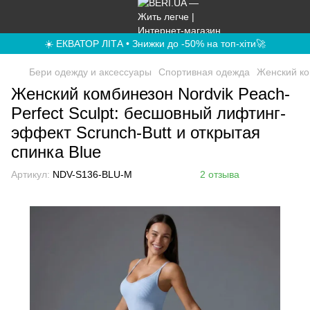
☀️ ЕКВАТОР ЛІТА • Знижки до -50% на топ-хіти🚀
Бери одежду и аксессуары
Спортивная одежда
Женский ко
Женский комбинезон Nordvik Peach-
Perfect Sculpt: бесшовный лифтинг-
эффект Scrunch-Butt и открытая
спинка Blue
Артикул:
NDV-S136-BLU-M
2 отзыва