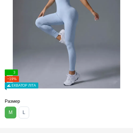
3
−19%
🌊 ЕКВАТОР ЛІТА
Размер
M
L