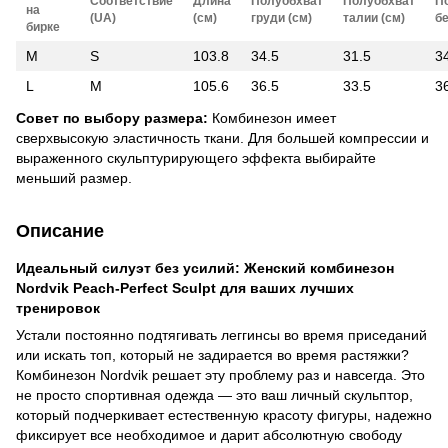
Соответствие
Длина
Полуобхват
Полуобхват
П
на
(UA)
(см)
груди (см)
талии (см)
бе
бирке
M
S
103.8
34.5
31.5
3
L
M
105.6
36.5
33.5
3
Совет по выбору размера:
Комбинезон имеет
сверхвысокую эластичность ткани. Для большей компрессии и
выраженного скульптурирующего эффекта выбирайте
меньший размер.
Описание
Идеальный силуэт без усилий: Женский комбинезон
Nordvik Peach-Perfect Sculpt для ваших лучших
тренировок
Устали постоянно подтягивать леггинсы во время приседаний
или искать топ, который не задирается во время растяжки?
Комбинезон Nordvik решает эту проблему раз и навсегда. Это
не просто спортивная одежда — это ваш личный скульптор,
который подчеркивает естественную красоту фигуры, надежно
фиксирует все необходимое и дарит абсолютную свободу