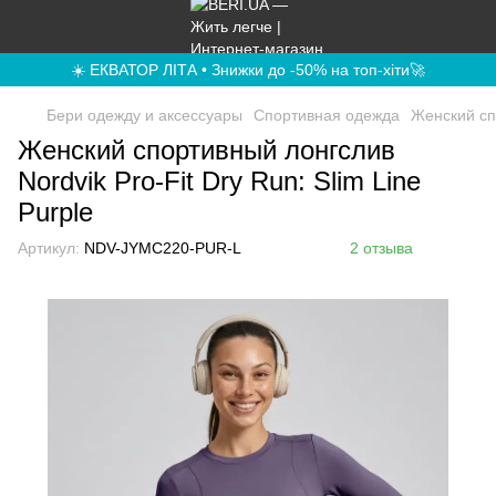
☀️ ЕКВАТОР ЛІТА • Знижки до -50% на топ-хіти🚀
Бери одежду и аксессуары
Спортивная одежда
Женский спо
Женский спортивный лонгслив
Nordvik Pro-Fit Dry Run: Slim Line
Purple
Артикул:
NDV-JYMC220-PUR-L
2 отзыва