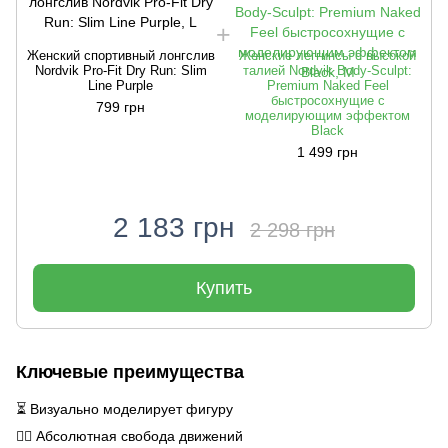
Женский спортивный лонгслив
Женские леггинсы с высокой
Nordvik Pro-Fit Dry Run: Slim
талией Nordvik Body-Sculpt:
Ж
Line Purple
Premium Naked Feel
быстросохнущие с
799 грн
моделирующим эффектом
Black
1 499 грн
2 183 грн
2 298 грн
Купить
Ключевые преимущества
⏳ Визуально моделирует фигуру
🤸‍♀️ Абсолютная свобода движений