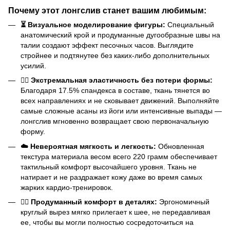
Почему этот лонгслив станет вашим любимым:
⏳ Визуальное моделирование фигуры:
Специальный
анатомический крой и продуманные дугообразные швы на
талии создают эффект песочных часов. Выглядите
стройнее и подтянутее без каких-либо дополнительных
усилий.
🤸‍♀️ Экстремальная эластичность без потери формы:
Благодаря 17.5% спандекса в составе, ткань тянется во
всех направлениях и не сковывает движений. Выполняйте
самые сложные асаны из йоги или интенсивные выпады —
лонгслив мгновенно возвращает свою первоначальную
форму.
☁️ Невероятная мягкость и легкость:
Обновленная
текстура материала весом всего 220 грамм обеспечивает
тактильный комфорт высочайшего уровня. Ткань не
натирает и не раздражает кожу даже во время самых
жарких кардио-тренировок.
🧘‍♀️ Продуманный комфорт в деталях:
Эргономичный
круглый вырез мягко прилегает к шее, не передавливая
ее, чтобы вы могли полностью сосредоточиться на