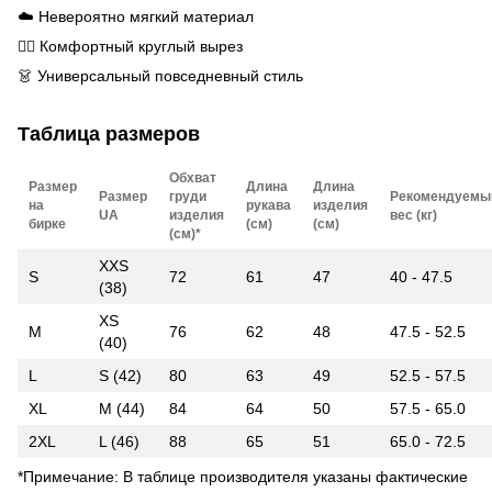
☁️ Невероятно мягкий материал
🧘‍♀️ Комфортный круглый вырез
👗 Универсальный повседневный стиль
Таблица размеров
Обхват
Размер
Длина
Длина
Размер
груди
Рекомендуемы
на
рукава
изделия
UA
изделия
вес (кг)
бирке
(см)
(см)
(см)*
XXS
S
72
61
47
40 - 47.5
(38)
XS
M
76
62
48
47.5 - 52.5
(40)
L
S (42)
80
63
49
52.5 - 57.5
XL
M (44)
84
64
50
57.5 - 65.0
2XL
L (46)
88
65
51
65.0 - 72.5
*Примечание: В таблице производителя указаны фактические