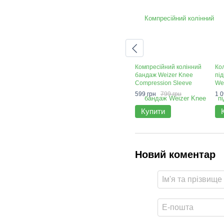
Компресійний колінний
Ко
бандаж Weizer Knee
пі
Compression Sleeve
We
Br
599 грн
799 грн
1 0
Купити
Новий коментар