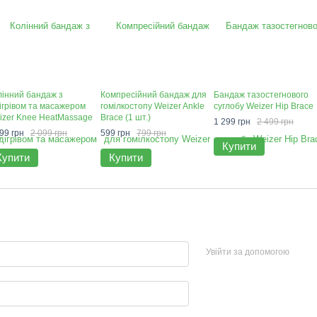
лінний бандаж з
Компресійний бандаж для
Бандаж тазостегнового
дігрівом та масажером
гомілкостопу Weizer Ankle
суглобу Weizer Hip Brace
izer Knee HeatMassage
Brace (1 шт.)
1 299 грн
2 499 грн
ace (RT-82235)
99 грн
2 099 грн
599 грн
799 грн
Купити
Купити
Купити
Увійти за допомогою