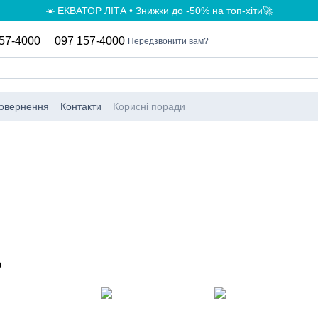
☀️ ЕКВАТОР ЛІТА • Знижки до -50% на топ-хіти🚀
57-4000
097 157-4000
Передзвонити вам?
повернення
Контакти
Корисні поради
о