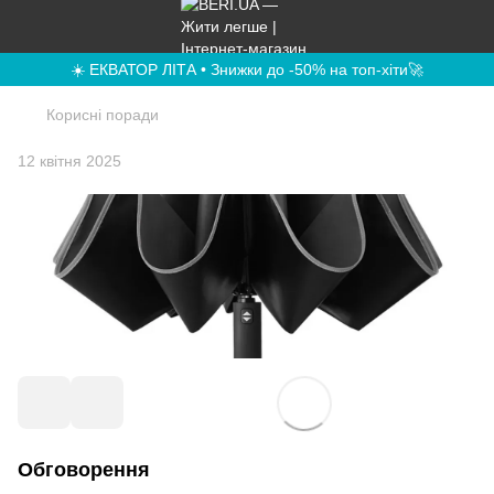
☀️ ЕКВАТОР ЛІТА • Знижки до -50% на топ-хіти🚀
Корисні поради
12 квітня 2025
Обговорення