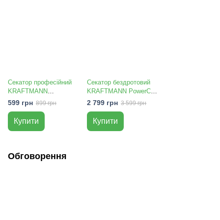
Секатор професійний
Секатор бездротовий
KRAFTMANN
KRAFTMANN PowerCut
GardenPro Cutter 8" 20
Pro
599 грн
2 799 грн
899 грн
3 599 грн
мм
Купити
Купити
Обговорення