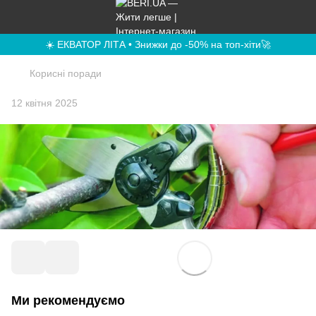
☀️ ЕКВАТОР ЛІТА • Знижки до -50% на топ-хіти🚀
Корисні поради
12 квітня 2025
Ми рекомендуємо