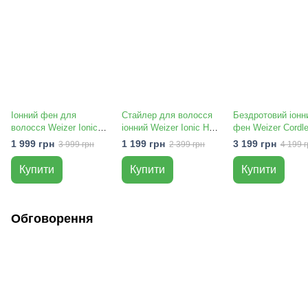
Іонний фен для
Стайлер для волосся
Бездротовий іонн
волосся Weizer Ionic
іонний Weizer Ionic Hair
фен Weizer Cordl
Hair Dryer 2000W (RT-
Styler 5in1 (RT-51099)
Ionic (автономний
1 999 грн
1 199 грн
3 199 грн
3 999 грн
2 399 грн
4 199 г
17200)
гарячий та холод
обдув)
Купити
Купити
Купити
Обговорення