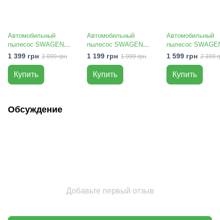
Автомобильный
Автомобильный
Автомобильный
пылесос SWAGEN
пылесос SWAGEN
пылесос SWAGE
SmartAuto 4800 (TWK-
Hurricane 4500 (SW-
Autonomix с
1 399 грн
1 199 грн
1 599 грн
2 099 грн
1 999 грн
2 399 г
4800)
4500)
аĸĸумулятором (
6000)
Купить
Купить
Купить
Обсуждение
Добавьте первый отзыв