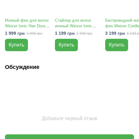
Ионный фен для волос
Стайлер для волос
Беспроводной ио
Weizer Ionic Hair Dryer
ионный Weizer Ionic
фен Weizer Cordl
2000W (RT-17200)
Hair Styler 5in1 (RT-
Ionic (автономный
1 999 грн
1 199 грн
3 199 грн
3 999 грн
2 399 грн
4 199 г
51099)
горячий и холодн
обдув)
Купить
Купить
Купить
Обсуждение
Добавьте первый отзыв