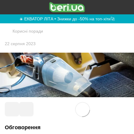
☀️ ЕКВАТОР ЛІТА • Знижки до -50% на топ-хіти🚀
Корисні поради
22 серпня 2023
Обговорення