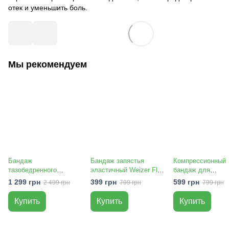
отек и уменьшить боль.
Мы рекомендуем
Бандаж
Бандаж запястья
Компрессионный
тазобедренного
эластичный Weizer Flex
бандаж для
сустава Weizer Hip
Wrist Brace
голеностопа Weiz
1 299 грн
399 грн
599 грн
2 499 грн
799 грн
799 грн
Brace
Ankle Brace (1 шт.
Купить
Купить
Купить